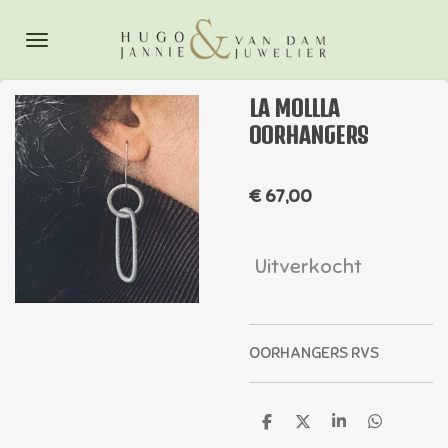
Ga
direct
naar
de
LA MOLLLA
hoofdinhoud
OORHANGERS
€ 67,00
Uitverkocht
OORHANGERS RVS
D
D
S
D
e
e
h
e