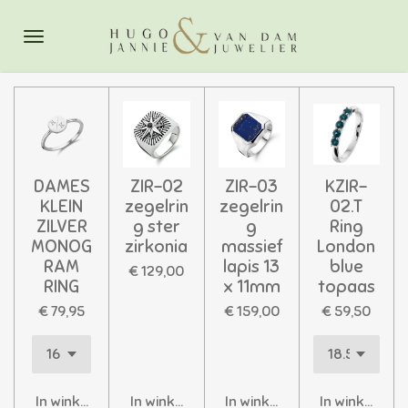
Ga
direct
naar
de
hoofdinhoud
DAMES
ZIR-02
ZIR-03
KZIR-
KLEIN
zegelrin
zegelrin
02.T
ZILVER
g ster
g
Ring
MONOG
zirkonia
massief
London
RAM
lapis 13
blue
€ 129,00
RING
x 11mm
topaas
€ 79,95
€ 159,00
€ 59,50
In winkelwagen
In winkelwagen
In winkelwagen
In winkelwag