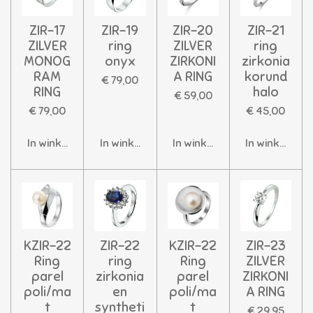
ZIR-17
ZIR-19
ZIR-20
ZIR-21
ZILVER
ring
ZILVER
ring
MONOG
onyx
ZIRKONI
zirkonia
RAM
A RING
korund
€ 79,00
RING
halo
€ 59,00
€ 79,00
€ 45,00
In winkelwagen
In winkelwagen
In winkelwagen
In winkelwag
KZIR-22
ZIR-22
KZIR-22
ZIR-23
Ring
ring
Ring
ZILVER
parel
zirkonia
parel
ZIRKONI
poli/ma
en
poli/ma
A RING
t
syntheti
t
€ 29,95