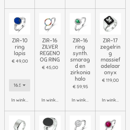
ZIR-10
ZIR-16
ZIR-16
ZIR-17
ring
ZILVER
ring
zegelrin
lapis
REGENO
synth.
g
OG RING
smarag
massief
€ 49,00
d en
adelaar
€ 45,00
zirkonia
onyx
halo
€ 119,00
€ 59,95
In winkelwagen
In winkelwagen
In winkelwagen
In winkelwag