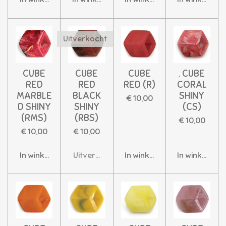
Uitverkocht
CUBE
CUBE
CUBE
. CUBE
RED
RED
RED (R)
CORAL
MARBLE
BLACK
SHINY
€ 10,00
D SHINY
SHINY
(CS)
(RMS)
(RBS)
€ 10,00
€ 10,00
€ 10,00
In winkelwagen
Uitverkocht
In winkelwagen
In winkelwag