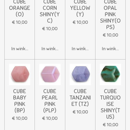
CUBE
CUBE
CUBE
CUBE
ORANGE
CORN
YELLOW
OPAL
(O)
SHINY(Y
(Y)
PINK
C)
SHINY(O
€ 10,00
€ 10,00
PS)
€ 10,00
€ 10,00
In winkelwagen
In winkelwagen
In winkelwagen
In winkelwag
CUBE
CUBE
CUBE
CUBE
BABY
PEARL
TANZANI
TURQUO
PINK
PINK
ET (TZ)
ISE
(BP)
(PLP)
SHINY(T
€ 10,00
US)
€ 10,00
€ 10,00
€ 10,00