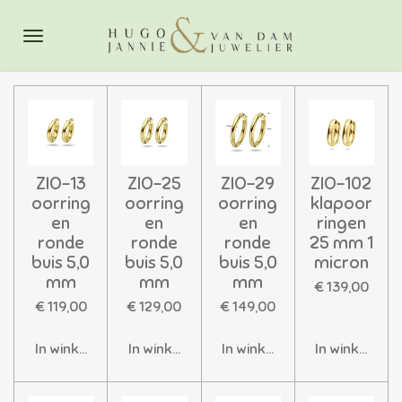
Ga
direct
naar
de
hoofdinhoud
ZIO-13
ZIO-25
ZIO-29
ZIO-102
oorring
oorring
oorring
klapoor
en
en
en
ringen
ronde
ronde
ronde
25 mm 1
buis 5,0
buis 5,0
buis 5,0
micron
mm
mm
mm
€ 139,00
€ 119,00
€ 129,00
€ 149,00
In winkelwagen
In winkelwagen
In winkelwagen
In winkelwag