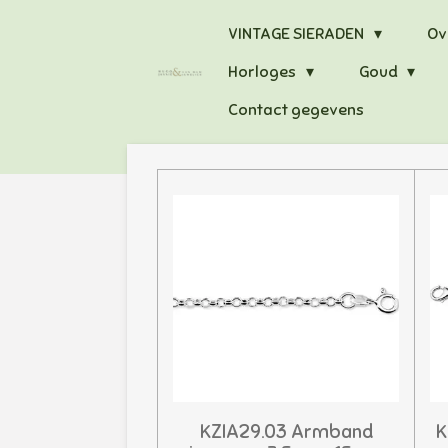
Ga
VINTAGE SIERADEN
Ov
direct
Horloges
Goud
naar
de
Contact gegevens
hoofdinhoud
KZIA29.03 Armband
K