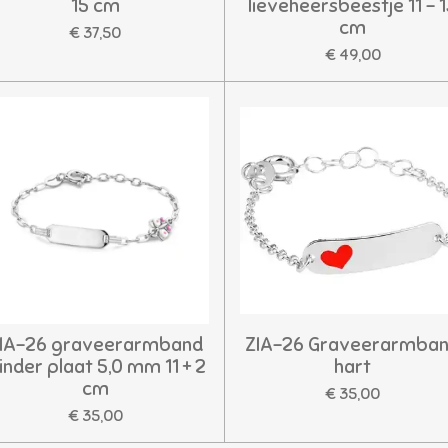
15 cm
lieveheersbeestje 11 - 
cm
€ 37,50
€ 49,00
IA-26 graveerarmband
ZIA-26 Graveerarmba
linder plaat 5,0 mm 11 + 2
hart
cm
€ 35,00
€ 35,00