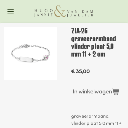
Ga
direct
naar
de
ZIA-26
hoofdinhoud
graveerarmband
vlinder plaat 5,0
mm 11 + 2 cm
€ 35,00
In winkelwagen
graveerarmband
vlinder plaat 5,0 mm 11 +