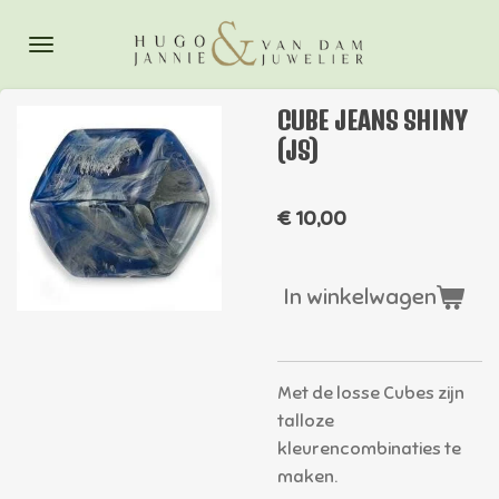
Ga
direct
naar
de
CUBE JEANS SHINY
hoofdinhoud
(JS)
€ 10,00
In winkelwagen
Met de losse Cubes zijn
talloze
kleurencombinaties te
maken.