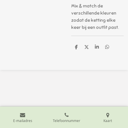
Mix & match de
verschillende kleuren
zodat de ketting elke
keer bij een outfit past.
D
D
S
D
e
e
h
e
l
e
a
l
e
l
r
e
n
e
n
E-mailadres
Telefoonnummer
Kaart