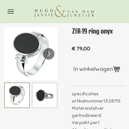
Ga
direct
naar
de
ZIR-19 ring onyx
hoofdinhoud
€ 79,00
In winkelwagen
specificaties
artikelnummer13.28715
Materiaalzilver
gerhodineerd
Verpakt per1