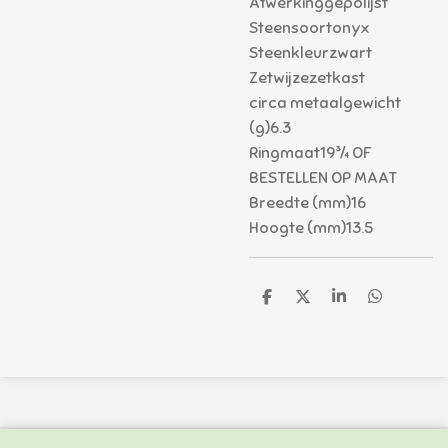
Afwerkinggepolijst
Steensoortonyx
Steenkleurzwart
Zetwijzezetkast
circa metaalgewicht
(g)6.3
Ringmaat19¾ OF
BESTELLEN OP MAAT
Breedte (mm)16
Hoogte (mm)13.5
D
D
S
D
e
e
h
e
l
e
a
l
e
l
r
e
n
e
n