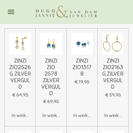
Ga
direct
naar
de
hoofdinhoud
ZINZI
ZINZI
ZINZI
ZINZI
ZIO2526
ZIO
ZIO1317
ZIO2163
G ZILVER
2578
B
G ZILVER
VERGUL
ZILVER
VERGUL
€ 19,95
D
VERGUL
D
D
€ 64,95
€ 59,95
€ 69,95
In winkelwagen
In winkelwagen
In winkelwagen
In winkelwag