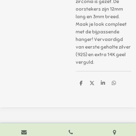
zirconia is gezet. De
oorstekers zijn 12mm
lang en 3mm breed.
Maak je look compleet
met de bijpassende
hanger! Vervaardigd
van eerste gehalte zilver
(925) en extra 14K geel
verguld.
D
D
S
D
e
e
h
e
l
e
a
l
e
l
r
e
n
e
n