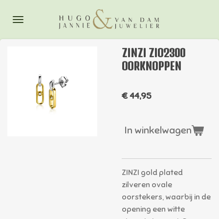
Ga
direct
naar
de
ZINZI ZIO2300
hoofdinhoud
OORKNOPPEN
€ 44,95
In winkelwagen
ZINZI gold plated
zilveren ovale
oorstekers, waarbij in de
opening een witte