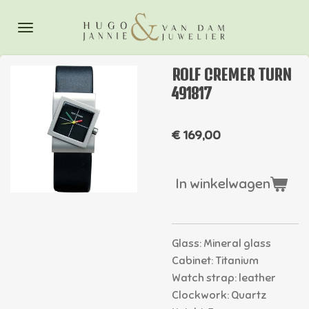
Ga
direct
naar
de
ROLF CREMER TURN
hoofdinhoud
491817
€ 169,00
In winkelwagen
Glass: Mineral glass
Cabinet: Titanium
Watch strap: leather
Clockwork: Quartz