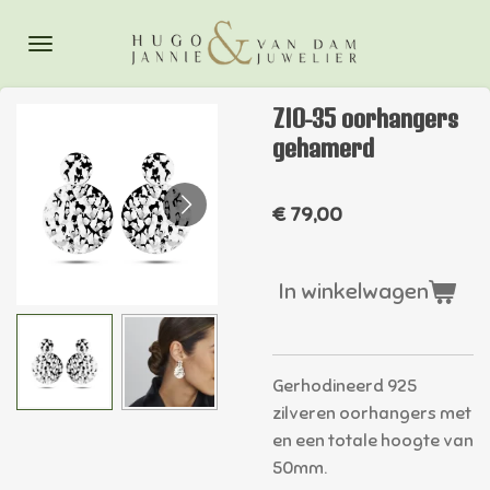
Ga
direct
naar
de
ZIO-35 oorhangers
hoofdinhoud
gehamerd
€ 79,00
In winkelwagen
Gerhodineerd 925
zilveren oorhangers met
en een totale hoogte van
50mm.