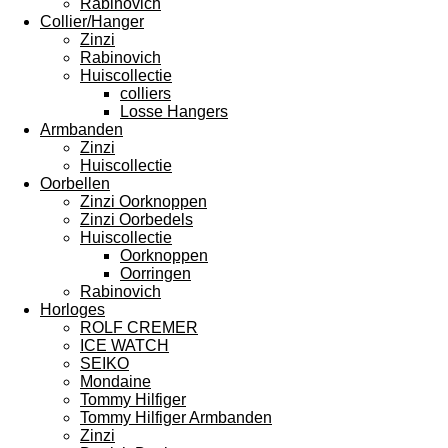
Rabinovich
Collier/Hanger
Zinzi
Rabinovich
Huiscollectie
colliers
Losse Hangers
Armbanden
Zinzi
Huiscollectie
Oorbellen
Zinzi Oorknoppen
Zinzi Oorbedels
Huiscollectie
Oorknoppen
Oorringen
Rabinovich
Horloges
ROLF CREMER
ICE WATCH
SEIKO
Mondaine
Tommy Hilfiger
Tommy Hilfiger Armbanden
Zinzi