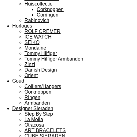
Huiscollectie
Oorknoppen
Oorringen
Rabinovich
Horloges
ROLF CREMER
ICE WATCH
SEIKO
Mondaine
Tommy Hilfiger
Tommy Hilfiger Armbanden
Zinzi
Danish Design
Orient
Goud
Colliers/Hangers
Oorknoppen
Ringen
Armbanden
Designer Sieraden
Step By Step
La Molla
Otracosa
ART BRACELETS
CUBE SIERADEN