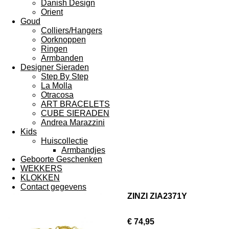
Danish Design
Orient
Goud
Colliers/Hangers
Oorknoppen
Ringen
Armbanden
Designer Sieraden
Step By Step
La Molla
Otracosa
ART BRACELETS
CUBE SIERADEN
Andrea Marazzini
Kids
Huiscollectie
Armbandjes
Geboorte Geschenken
WEKKERS
KLOKKEN
Contact gegevens
ZINZI ZIA2371Y
€ 74,95