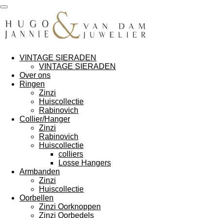
Ga
direct
naar
de
hoofdinhoud
VINTAGE SIERADEN
VINTAGE SIERADEN
Over ons
Ringen
Zinzi
Huiscollectie
Rabinovich
Collier/Hanger
Zinzi
Rabinovich
Huiscollectie
colliers
Losse Hangers
Armbanden
Zinzi
Huiscollectie
Oorbellen
Zinzi Oorknoppen
Zinzi Oorbedels