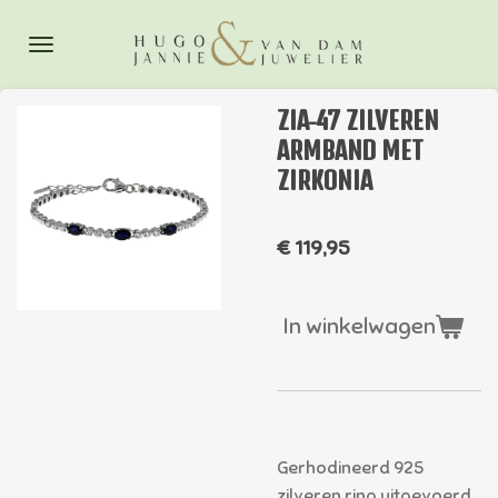
Ga
direct
naar
de
ZIA-47 ZILVEREN
hoofdinhoud
ARMBAND MET
ZIRKONIA
€ 119,95
In winkelwagen
Gerhodineerd 925
zilveren ring uitgevoerd