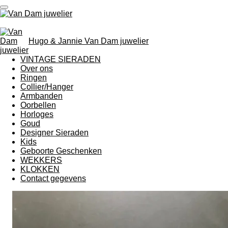
Ga
direct
naar
de
Hugo & Jannie Van Dam juwelier
hoofdinhoud
VINTAGE SIERADEN
Over ons
Ringen
Collier/Hanger
Armbanden
Oorbellen
Horloges
Goud
Designer Sieraden
Kids
Geboorte Geschenken
WEKKERS
KLOKKEN
Contact gegevens