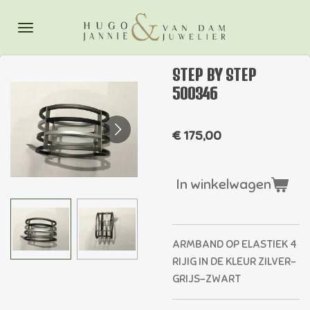
Ga
direct
naar
de
STEP BY STEP
hoofdinhoud
500346
€ 175,00
In winkelwagen
ARMBAND OP ELASTIEK 4
RIJIG IN DE KLEUR ZILVER-
GRIJS-ZWART