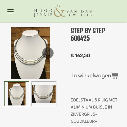
Ga
direct
naar
de
STEP BY STEP
hoofdinhoud
600425
€ 162,50
In winkelwagen
EDELSTAAL 3 RIJIG MET
ALIMINIUM BUISJE IN
ZILVERGRIJS-
GOUDKLEUR-