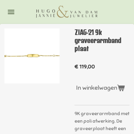
Ga
direct
naar
de
ZIAG-21 9k
hoofdinhoud
graveerarmband
plaat
€ 119,00
In winkelwagen
9K graveerarmband met
een poli afwerking. De
graveerplaat heeft een