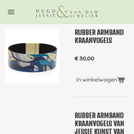
Ga
direct
naar
de
RUBBER ARMBAND
hoofdinhoud
KRAANVOGELS
€ 30,00
In winkelwagen
RUBBER ARMBAND
KRAANVOGELS VAN
JESSIE KUNST VAN