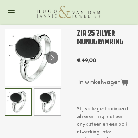
Ga
direct
naar
de
ZIR-25 ZILVER
hoofdinhoud
MONOGRAMRING
€ 49,00
In winkelwagen
Stijlvolle gerhodineerd
zilveren ring met een
onyx steen en een poli
afwerking. Info: