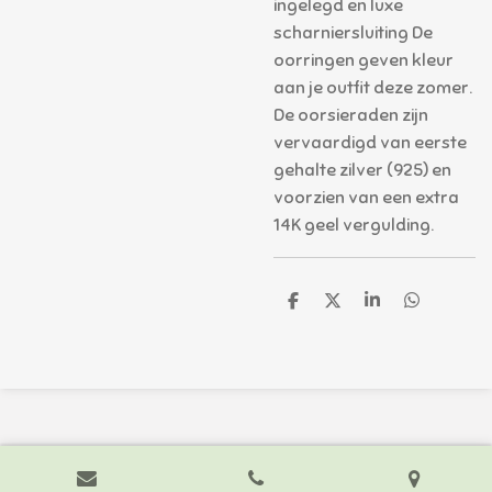
ingelegd en luxe
scharniersluiting De
oorringen geven kleur
aan je outfit deze zomer.
De oorsieraden zijn
vervaardigd van eerste
gehalte zilver (925) en
voorzien van een extra
14K geel vergulding.
D
D
S
D
e
e
h
e
l
e
a
l
e
l
r
e
n
e
n