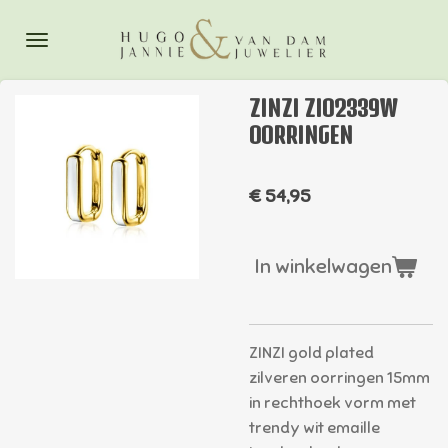
Ga
direct
naar
de
ZINZI ZIO2339W
hoofdinhoud
OORRINGEN
€ 54,95
In winkelwagen
ZINZI gold plated
zilveren oorringen 15mm
in rechthoek vorm met
trendy wit emaille