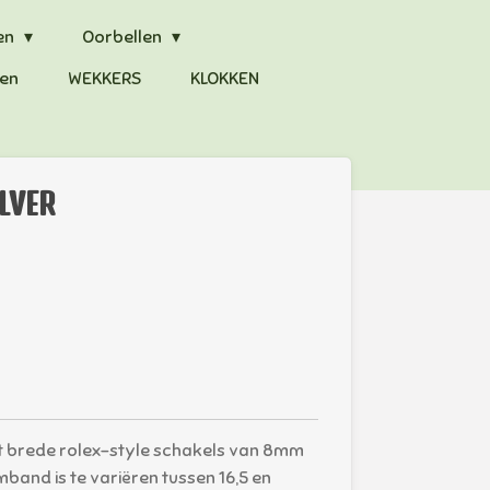
en
Oorbellen
en
WEKKERS
KLOKKEN
ILVER
t brede rolex-style schakels van 8mm
band is te variëren tussen 16,5 en