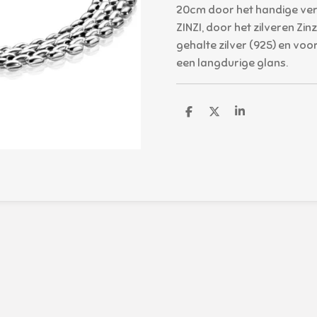
20cm door het handige verl
ZINZI, door het zilveren Zin
gehalte zilver (925) en vo
een langdurige glans.
D
D
S
e
e
h
l
e
a
e
l
r
n
e