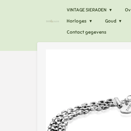
Ga
VINTAGE SIERADEN
Ov
direct
Horloges
Goud
naar
de
Contact gegevens
hoofdinhoud