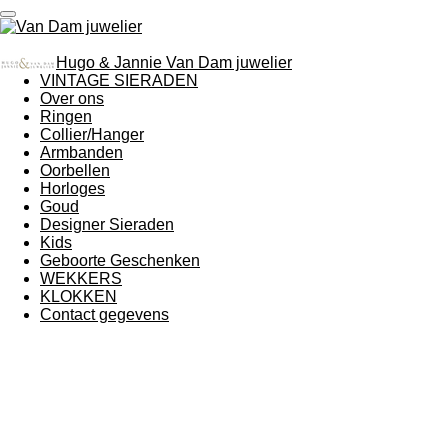
Ga
direct
naar
Hugo & Jannie Van Dam juwelier
de
VINTAGE SIERADEN
hoofdinhoud
Over ons
Ringen
Collier/Hanger
Armbanden
Oorbellen
Horloges
Goud
Designer Sieraden
Kids
Geboorte Geschenken
WEKKERS
KLOKKEN
Contact gegevens