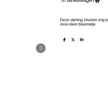
In winkelwagen
Deze sterling zilveren ring
mooi klein bloemetje.
D
D
S
e
e
h
l
e
a
e
l
r
n
e