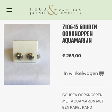
Ga
direct
naar
de
ZIOG-15 GOUDEN
hoofdinhoud
OORKNOPPEN
AQUAMARIJN
€ 289,00
In winkelwagen
GOUDEN OORKNOPPEN
MET AQUAMARIJN MET
EEN PAREL RAND