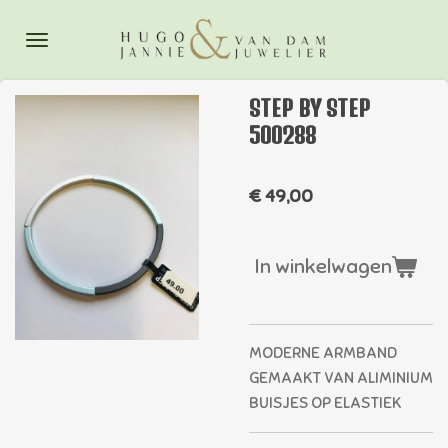
Ga
direct
naar
de
STEP BY STEP
hoofdinhoud
500288
€ 49,00
In winkelwagen
MODERNE ARMBAND
GEMAAKT VAN ALIMINIUM
BUISJES OP ELASTIEK