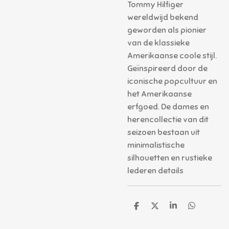
Tommy Hilfiger
wereldwijd bekend
geworden als pionier
van de klassieke
Amerikaanse coole stijl.
Geïnspireerd door de
iconische popcultuur en
het Amerikaanse
erfgoed. De dames en
herencollectie van dit
seizoen bestaan uit
minimalistische
silhouetten en rustieke
lederen details
D
D
S
D
e
e
h
e
l
e
a
l