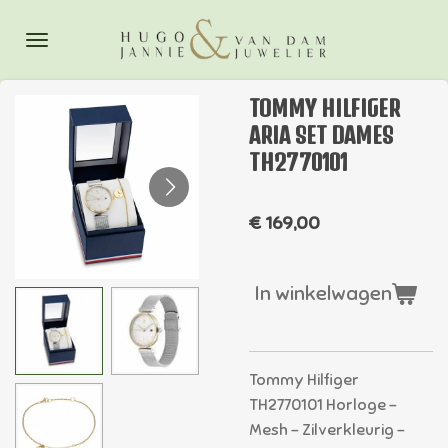
Ga
direct
naar
de
TOMMY HILFIGER
hoofdinhoud
ARIA SET DAMES
TH2770101
€ 169,00
In winkelwagen
Tommy Hilfiger
TH2770101 Horloge -
Mesh - Zilverkleurig -