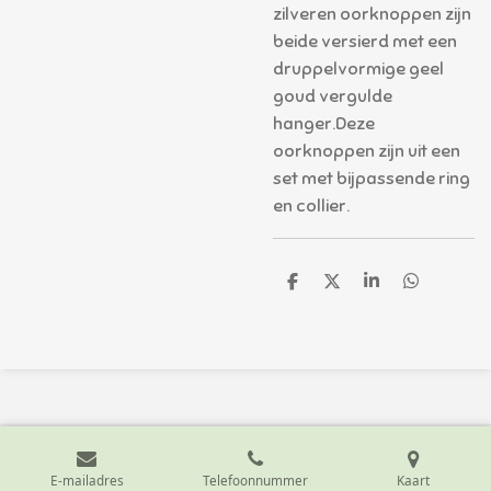
zilveren oorknoppen zijn
beide versierd met een
druppelvormige geel
goud vergulde
hanger.Deze
oorknoppen zijn uit een
set met bijpassende ring
en collier.
D
D
S
D
e
e
h
e
l
e
a
l
e
l
r
e
n
e
n
E-mailadres
Telefoonnummer
Kaart