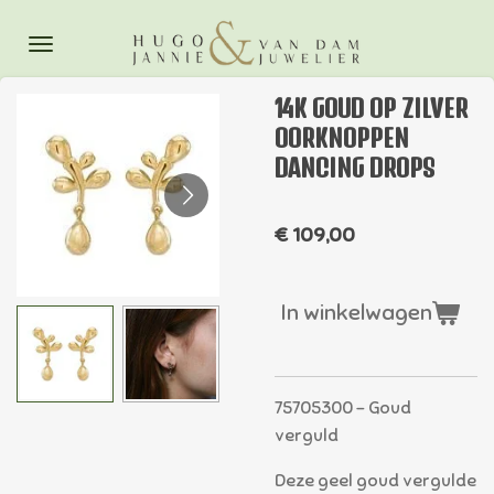
Ga
direct
naar
14K GOUD OP ZILVER
de
OORKNOPPEN
hoofdinhoud
DANCING DROPS
€ 109,00
In winkelwagen
75705300
- Goud
verguld
Deze geel goud vergulde