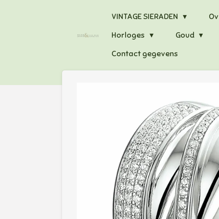
Ga
VINTAGE SIERADEN
Ov
direct
Horloges
Goud
naar
de
Contact gegevens
hoofdinhoud