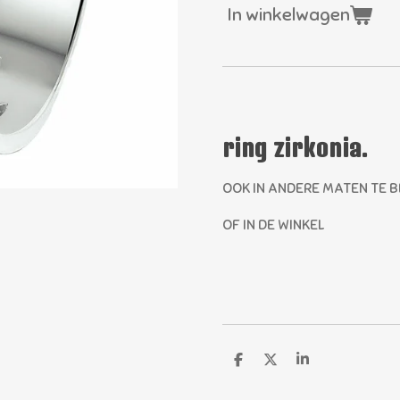
In winkelwagen
ring zirkonia.
OOK IN ANDERE MATEN TE 
OF IN DE WINKEL
D
D
S
e
e
h
l
e
a