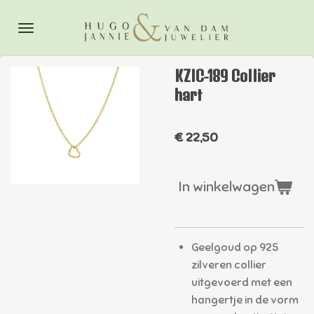
Ga
direct
naar
de
KZIC-189 Collier
hoofdinhoud
hart
€ 22,50
In winkelwagen
Geelgoud op 925
zilveren collier
uitgevoerd met een
hangertje in de vorm