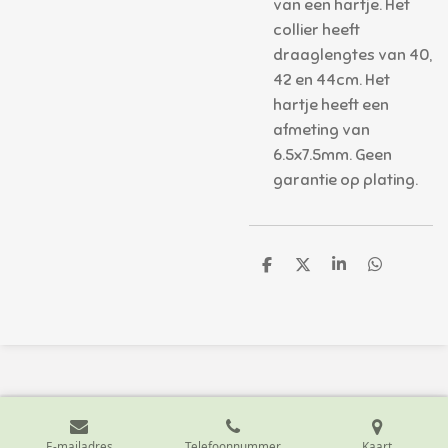
van een hartje. Het
collier heeft
draaglengtes van 40,
42 en 44cm. Het
hartje heeft een
afmeting van
6.5x7.5mm. Geen
garantie op plating.
D
D
S
D
e
e
h
e
l
e
a
l
e
l
r
e
n
e
n
E-mailadres
Telefoonnummer
Kaart