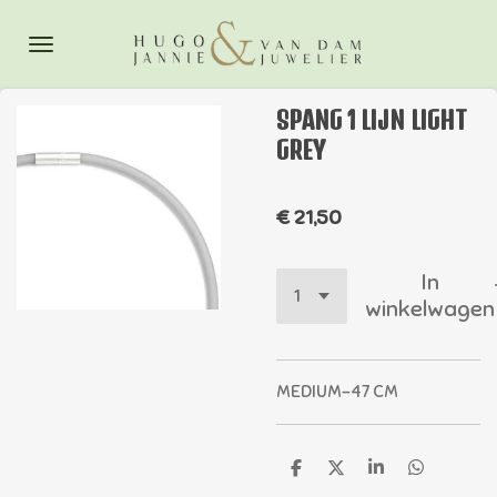
Ga
direct
naar
de
SPANG 1 LIJN LIGHT
hoofdinhoud
GREY
€ 21,50
In
winkelwagen
MEDIUM-47 CM
D
D
S
D
e
e
h
e