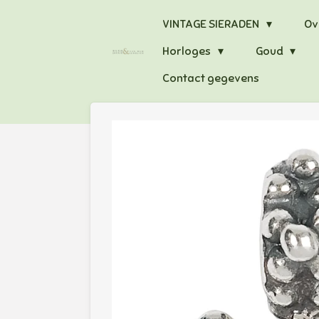
Ga
VINTAGE SIERADEN
Ov
direct
Horloges
Goud
naar
de
Contact gegevens
hoofdinhoud