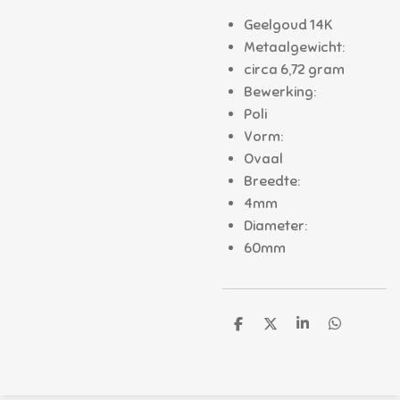
Geelgoud 14K
Metaalgewicht:
circa 6,72 gram
Bewerking:
Poli
Vorm:
Ovaal
Breedte:
4mm
Diameter:
60mm
D
D
S
D
e
e
h
e
l
e
a
l
e
l
r
e
n
e
n