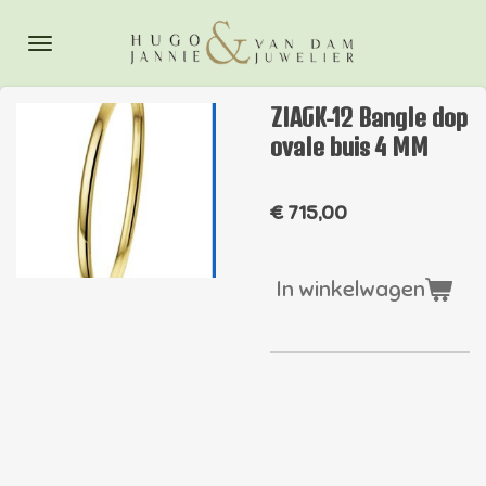
Ga
direct
naar
de
ZIAGK-12 Bangle dop
hoofdinhoud
ovale buis 4 MM
€ 715,00
In winkelwagen