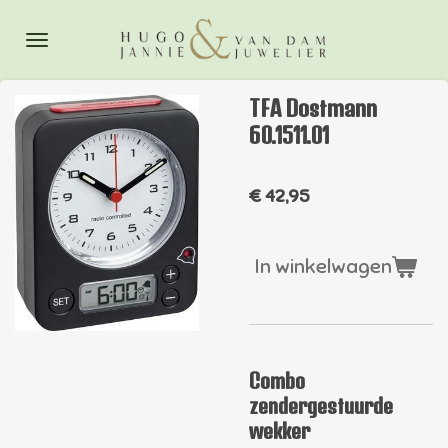
Ga
direct
naar
de
TFA Dostmann
hoofdinhoud
60.1511.01
€ 42,95
In winkelwagen
Combo
zendergestuurde
wekker