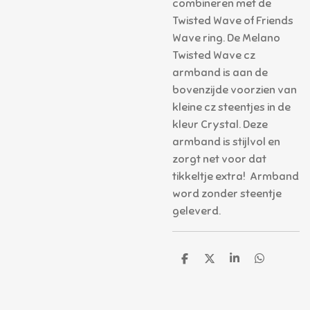
combineren met de
Twisted Wave of Friends
Wave ring. De Melano
Twisted Wave cz
armband is aan de
bovenzijde voorzien van
kleine cz steentjes in de
kleur Crystal. Deze
armband is stijlvol en
zorgt net voor dat
tikkeltje extra! Armband
word zonder steentje
geleverd.
D
D
S
D
e
e
h
e
l
e
a
l
e
l
r
e
n
e
n