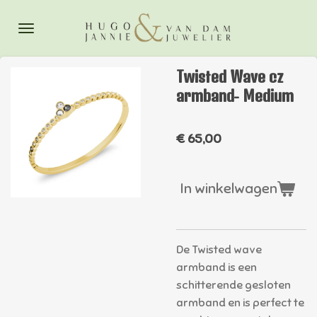
Ga
direct
naar
de
Twisted Wave cz
hoofdinhoud
armband- Medium
€ 65,00
In winkelwagen
De Twisted wave
armband is een
schitterende gesloten
armband en is perfect te