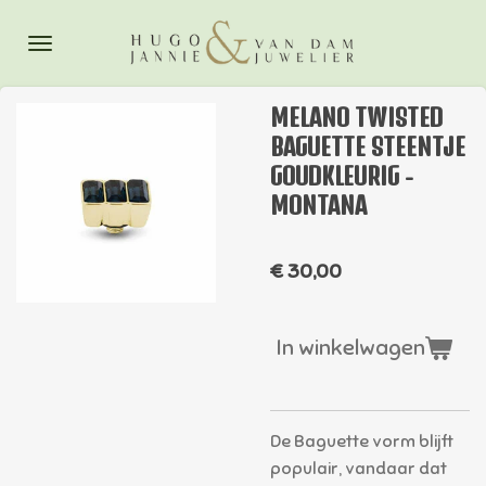
Ga
direct
naar
de
MELANO TWISTED
hoofdinhoud
BAGUETTE STEENTJE
GOUDKLEURIG -
MONTANA
€ 30,00
In winkelwagen
De Baguette vorm blijft
populair, vandaar dat