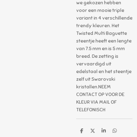
we gekozen hebben
voor een mooie triple
variant in 4 verschillende
trendy kleuren. Het
Twisted Multi Baguette
steentje heeft een lengte
van 7.5 mm en is 5 mm
breed. De zetting is
vervaardigd uit
edelstaal en het steentje
zelf uit Swarovski
kristallen.NEEM
CONTACT OP VOOR DE
KLEUR VIA MAIL OF
TELEFONISCH
D
D
S
D