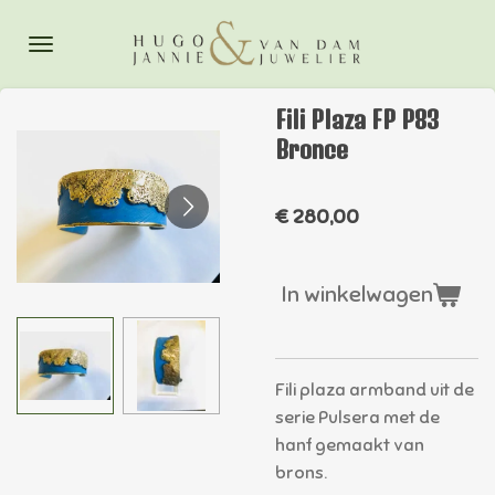
Ga
direct
naar
de
Fili Plaza FP P83
hoofdinhoud
Bronce
€ 280,00
In winkelwagen
Fili plaza armband uit de
serie Pulsera met de
hanf gemaakt van
brons.