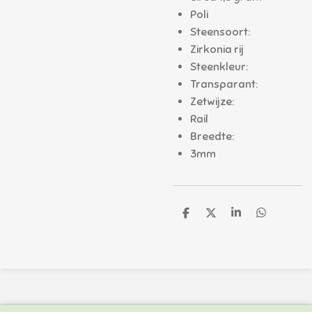
Poli
Steensoort:
Zirkonia rij
Steenkleur:
Transparant:
Zetwijze:
Rail
Breedte:
3mm
D
D
S
D
e
e
h
e
l
e
a
l
e
l
r
e
n
e
n