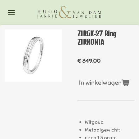
Ga
direct
naar
de
ZIRGK-27 Ring
hoofdinhoud
ZIRKONIA
€ 349,00
In winkelwagen
Witgoud
Metaalgewicht:
circa 1,5 gram