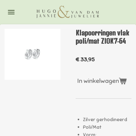
Ga
direct
naar
de
Klapoorringen vlak
hoofdinhoud
poli/mat ZIOK7-64
€ 33,95
In winkelwagen
Zilver gerhodineerd
Poli/Mat
Vorm: