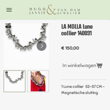
Ga
direct
naar
de
LA MOLLA Lune
hoofdinhoud
collier 140031
€ 150,00
In winkelwagen
1 Lune collier 52-57 CM -
Magnetische sluiting