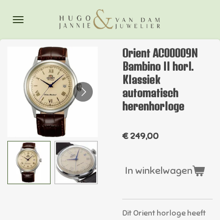
Ga
direct
naar
de
Orient AC00009N
hoofdinhoud
Bambino II horl.
Klassiek
automatisch
herenhorloge
€ 249,00
In winkelwagen
Dit Orient horloge heeft