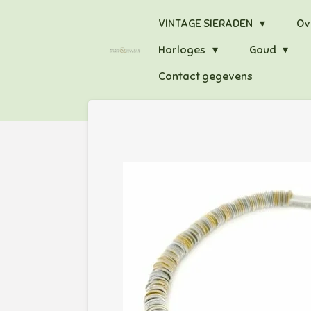
Ga
VINTAGE SIERADEN
Ov
direct
Horloges
Goud
naar
de
Contact gegevens
hoofdinhoud