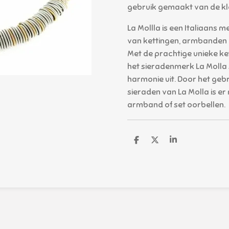
gebruik gemaakt van de kle
La Mollla is een Italiaans 
van kettingen, armbanden e
Met de prachtige unieke k
het sieradenmerk La Molla s
harmonie uit. Door het geb
sieraden van La Molla is e
armband of set oorbellen.
D
D
S
e
e
h
l
e
a
e
l
r
n
e