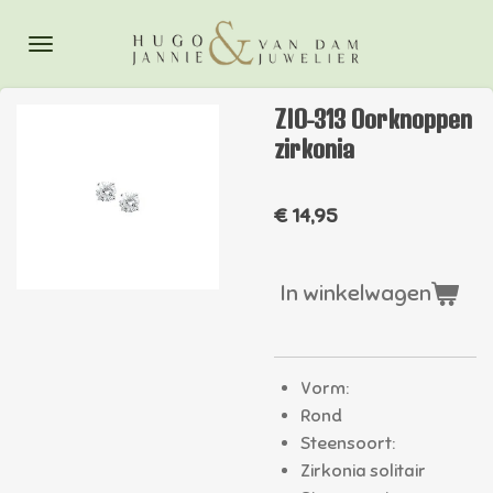
Ga
direct
naar
de
ZIO-313 Oorknoppen
hoofdinhoud
zirkonia
€ 14,95
In winkelwagen
Vorm:
Rond
Steensoort:
Zirkonia solitair