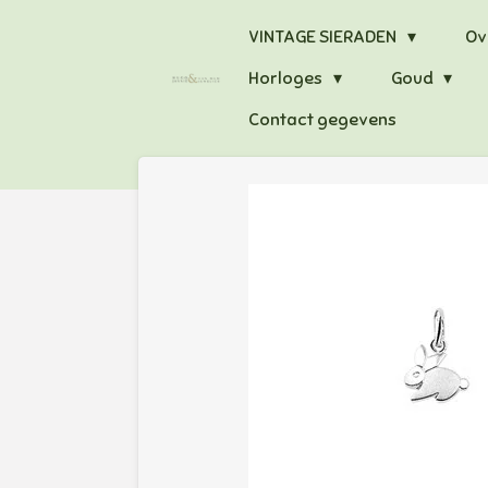
Ga
VINTAGE SIERADEN
Ov
direct
Horloges
Goud
naar
de
Contact gegevens
hoofdinhoud