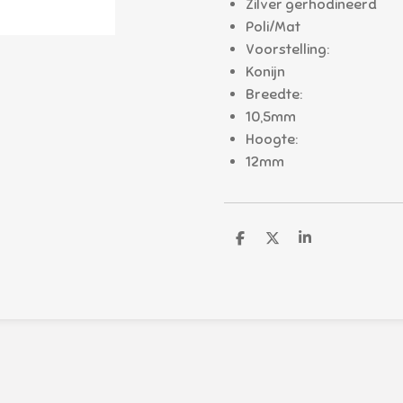
Zilver gerhodineerd
Poli/Mat
Voorstelling:
Konijn
Breedte:
10,5mm
Hoogte:
12mm
D
D
S
e
e
h
l
e
a
e
l
r
n
e