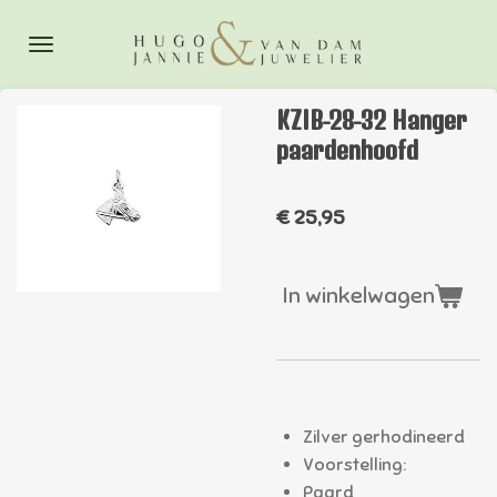
Ga
direct
naar
de
KZIB-28-32 Hanger
hoofdinhoud
paardenhoofd
€ 25,95
In winkelwagen
Zilver gerhodineerd
Voorstelling:
Paard