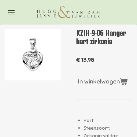
Ga
direct
naar
de
KZIH-9-06 Hanger
hoofdinhoud
hart zirkonia
€ 13,95
In winkelwagen
Hart
Steensoort:
Zirkonia solitair