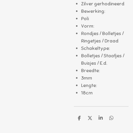
Zilver gerhodineerd
Bewerking:
Poli
Vorm:
Rondjes / Bolletjes /
Ringetjes / Draad
Schakeltype:
Bolletjes / Staafjes /
Buisjes / E.d.
Breedte:
3mm
Lengte:
18cm
D
D
S
D
e
e
h
e
l
e
a
l