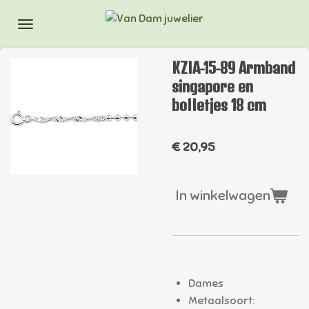
Ga
direct
naar
KZIA-15-89 Armband
de
singapore en
hoofdinhoud
bolletjes 18 cm
€ 20,95
In winkelwagen
Dames
Metaalsoort: