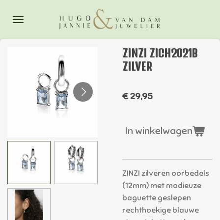
Ga
direct
naar
de
ZINZI ZICH2021B
hoofdinhoud
ZILVER
€ 29,95
In winkelwagen
ZINZI zilveren oorbedels
(12mm) met modieuze
baguette geslepen
rechthoekige blauwe