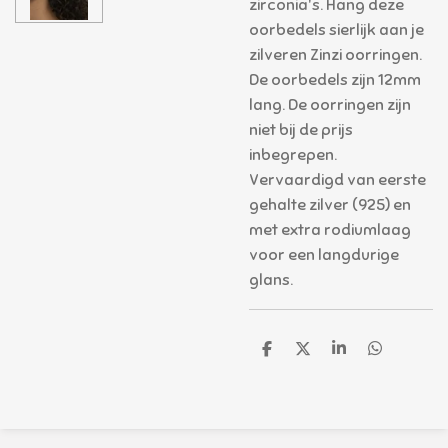
zirconia's. Hang deze
oorbedels sierlijk aan je
zilveren Zinzi oorringen.
De oorbedels zijn 12mm
lang. De oorringen zijn
niet bij de prijs
inbegrepen.
Vervaardigd van eerste
gehalte zilver (925) en
met extra rodiumlaag
voor een langdurige
glans.
D
D
S
D
e
e
h
e
l
e
a
l
e
l
r
e
n
e
n