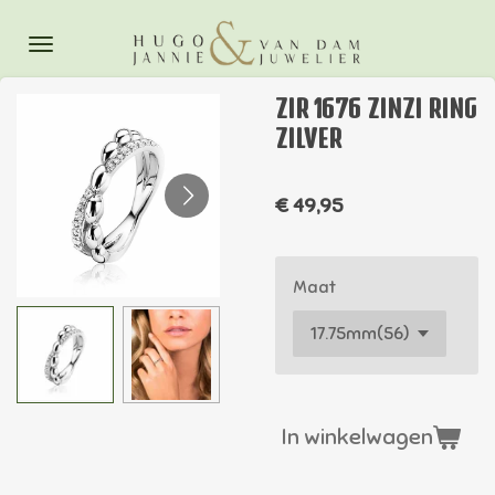
Ga
direct
naar
ZIR 1676 ZINZI RING
de
ZILVER
hoofdinhoud
€ 49,95
Maat
In winkelwagen