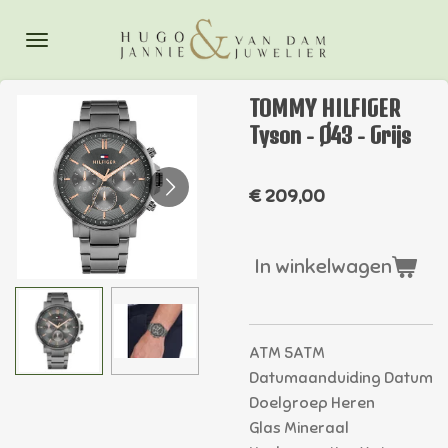
Ga
direct
naar
de
TOMMY HILFIGER
hoofdinhoud
Tyson - Ø43 - Grijs
€ 209,00
In winkelwagen
ATM 5ATM
Datumaanduiding Datum
Doelgroep Heren
Glas Mineraal