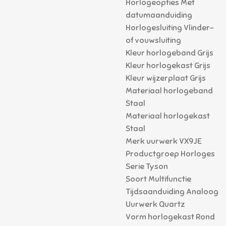
Horlogeopties Met
datumaanduiding
Horlogesluiting Vlinder-
of vouwsluiting
Kleur horlogeband Grijs
Kleur horlogekast Grijs
Kleur wijzerplaat Grijs
Materiaal horlogeband
Staal
Materiaal horlogekast
Staal
Merk uurwerk VX9JE
Productgroep Horloges
Serie Tyson
Soort Multifunctie
Tijdsaanduiding Analoog
Uurwerk Quartz
Vorm horlogekast Rond