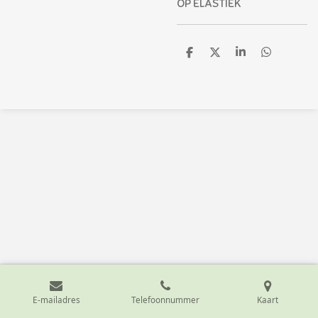
OP ELASTIEK
D
D
S
D
e
e
h
e
l
e
a
l
e
l
r
e
n
e
n
E-mailadres
Telefoonnummer
Kaart